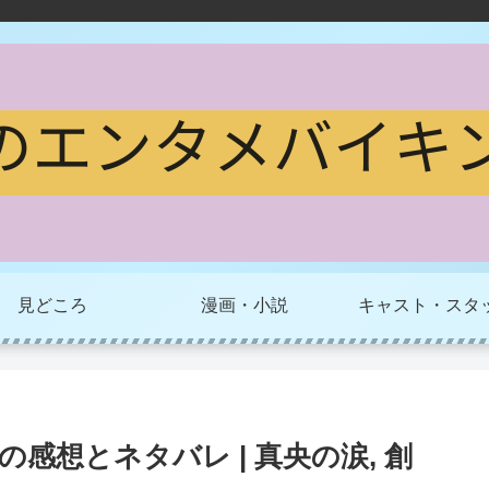
見どころ
漫画・小説
キャスト・スタ
感想とネタバレ | 真央の涙, 創