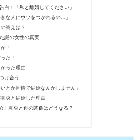
告白！「私と離婚してください」
好きな人にウソをつかれるの…」
その答えは？
た謎の女性の真実
えが！
だった！
なかった理由
つけ合う
勢いとか同情で結婚なんかしません」
が真央と結婚した理由
とめ！真央と創の関係はどうなる？