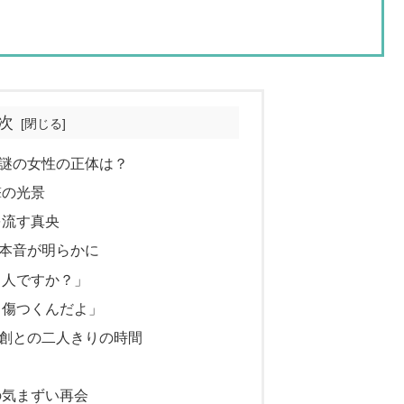
次
謎の女性の正体は？
撃の光景
を流す真央
本音が明らかに
う人ですか？」
ら傷つくんだよ」
創との二人きりの時間
の気まずい再会