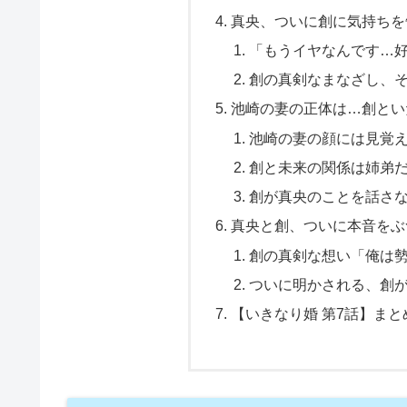
真央、ついに創に気持ちを
「もうイヤなんです…
創の真剣なまなざし、
池崎の妻の正体は…創とい
池崎の妻の顔には見覚
創と未来の関係は姉弟
創が真央のことを話さ
真央と創、ついに本音をぶ
創の真剣な想い「俺は
ついに明かされる、創
【いきなり婚 第7話】ま