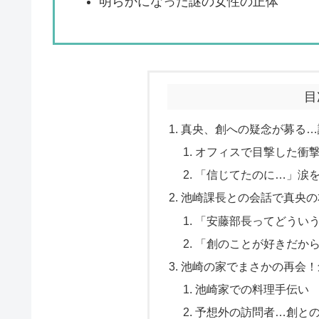
明らかになった謎の女性の正体
目
真央、創への疑念が募る…
オフィスで目撃した衝
「信じてたのに…」涙
池崎課長との会話で真央の
「安藤部長ってどうい
「創のことが好きだか
池崎の家でまさかの再会！
池崎家での料理手伝い
予想外の訪問者…創と