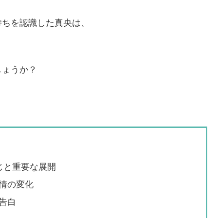
持ちを認識した真央は、
しょうか？
じと重要な展開
情の変化
告白