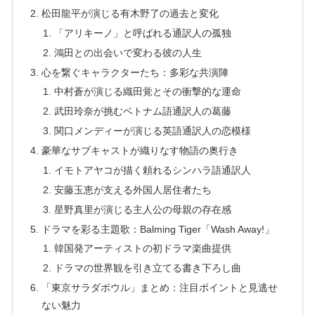
松田龍平が演じる有木野了の過去と変化
「アリキーノ」と呼ばれる通訳人の孤独
鴻田との出会いで変わる彼の人生
心を繋ぐキャラクターたち：多彩な共演陣
中村蒼が演じる織田覚とその衝撃的な運命
武田玲奈が挑むベトナム語通訳人の葛藤
関口メンディーが演じる英語通訳人の恋模様
豪華なサブキャストが織りなす物語の奥行き
イモトアヤコが描く頼れるシンハラ語通訳人
安藤玉恵が支える外国人居住者たち
星野真里が演じる主人公の母親の存在感
ドラマを彩る主題歌：Balming Tiger「Wash Away!」
韓国発アーティストの初ドラマ楽曲提供
ドラマの世界観を引き立てる書き下ろし曲
「東京サラダボウル」まとめ：注目ポイントと見逃せ
ない魅力