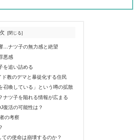
次
影響…ナツ子の無力感と絶望
罪悪感
子を追い詰める
イド教のデマと暴徒化する住民
を召喚している」という噂の拡散
？ナツ子を陥れる情報が広まる
J復活の可能性は？
聴者の考察
？
しての使命は崩壊するのか？