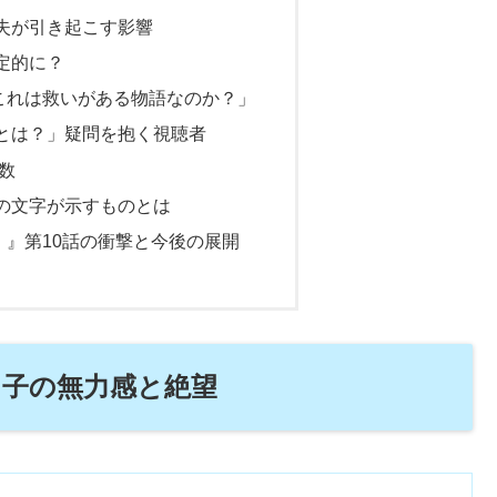
失が引き起こす影響
定的に？
これは救いがある物語なのか？」
とは？」疑問を抱く視聴者
数
の文字が示すものとは
。』第10話の衝撃と今後の展開
ツ子の無力感と絶望