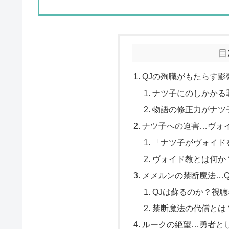
目
QJの殉職がもたらす
ナツ子にのしかかる
物語の修正力がナツ
ナツ子への迫害…ヴォ
「ナツ子がヴォイド
ヴォイド教とは何か
メメルンの禁断魔法…Q
QJは蘇るのか？視
禁断魔法の代償とは
ルークの絶望…勇者と