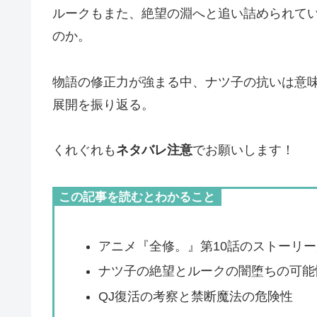
ルークもまた、絶望の淵へと追い詰められて
のか。
物語の修正力が強まる中、ナツ子の抗いは意味
展開を振り返る。
くれぐれも
ネタバレ注意
でお願いします！
この記事を読むとわかること
アニメ『全修。』第10話のストーリ
ナツ子の絶望とルークの闇堕ちの可能
QJ復活の考察と禁断魔法の危険性