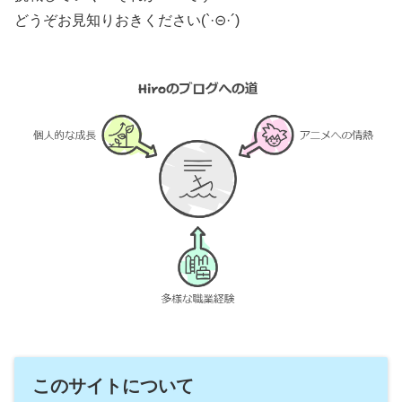
どうぞお見知りおきください(`·⊝·´)
このサイトについて